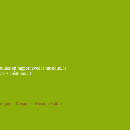
tuites en rapport avec la musique, le
 vos créations :-)
atique et Musique
|
Musique Libre