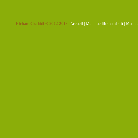
Hicham Chahidi © 2002-2013
|
Accueil
|
Musique libre de droit
|
Musiqu